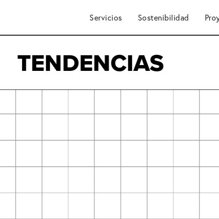
Servicios
Sostenibilidad
Pro
TENDENCIAS