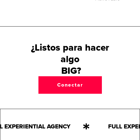
¿Listos para hacer
algo
BIG?
SO BIG?
Conectar
WOW?
BEAUTIFUL?
CHULO?
FUN?
L EXPERIENTIAL AGENCY
FULL EXPE
MARVELLOUS?