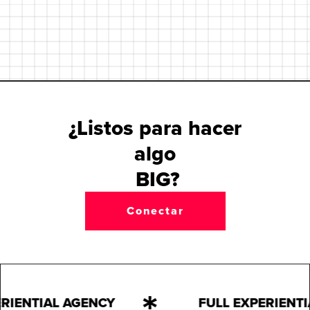
➔
¿Listos para hacer
algo
BIG?
SO BIG?
Conectar
WOW?
BEAUTIFUL?
CHULO?
FUN?
RIENTIAL AGENCY
FULL EXPERIENTI