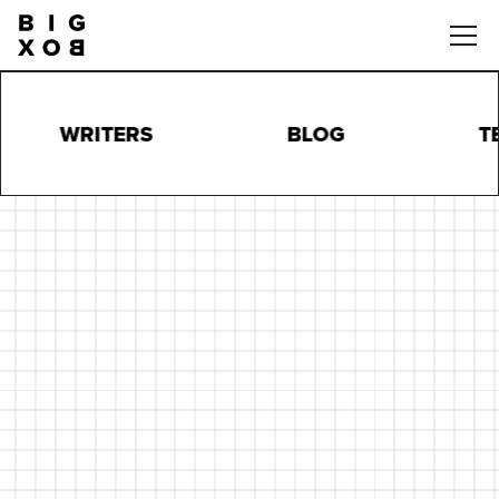
WRITERS
BLOG
T