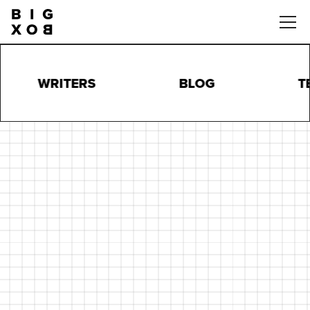
WRITERS
BLOG
T